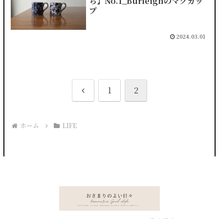
ち】No.1_Burleighのマグカッ
プ
2024.03.01
前
1
2
へ
ホーム
LIFE