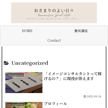
HOME
養成講座
Contact
Uncategorized
「イメージコンサルタントって稼
Uncategorized
げるの？」に現役が答えます
2025.09.26
プロフィール
Uncategorized