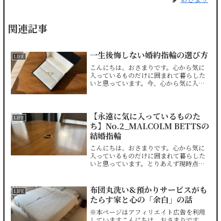
関連記事
一生後悔しない婚約指輪の選び方
LIFE
こんにちは、おさまりです。心から気に
入っているものだけに囲まれて暮らした
いと思っています。今、心から気に入っ
ているものの一つが婚約指輪。一年前か
ら毎日身につけています。私が結婚した
のは6年前。ではなぜ一年前から身につけ
始めたかというと、5周...
【永遠に気に入っているものた
LIFE
ち】No.2_MALCOLM BETTSの
結婚指輪
こんにちは、おさまりです。心から気に
入っているものだけに囲まれて暮らした
いと思っています。とりあえず現時点
で、永遠に気に入っているだろうなと思
っているものがいくつかあります。その
中の一つが結婚指輪。当たり前なのかも
布団丸洗い&預かりサービスがも
LIFE
しれませんが。私の場合、出...
たらす家と心の「余白」の話
※本ページはアフィリエイト広告を利用
していますこんにちは、おさまりです。