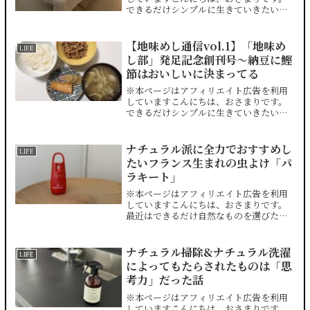
できるだけシンプルに生きていきたいと
思っています。毎日暑いですね。みなさ
まどうやって寝てますか。私の場合、エ
アコン設定温度28.0〜28.5℃、長袖長ズ
【地味めし通信vol.1】「地味め
LIFE
ボンシルクパジャ...
し部」発足記念創刊号〜納豆に鰹
節はおいしいに決まってる
※本ページはアフィリエイト広告を利用
していますこんにちは、おさまりです。
できるだけシンプルに生きていきたいと
思っています。最近何が好きって地味め
しが好き。もうね、私は毎日地味なごは
んを食べて暮らしていたいんだ。ただそ
ナチュラル派に全力でおすすめし
LIFE
れだけなんだ。てことで、...
たいフランス生まれの虫よけ「パ
ラキート」
※本ページはアフィリエイト広告を利用
していますこんにちは、おさまりです。
最近はできるだけ自然なものを選びたい
と思っています。昨年にオーガニック系
の宅配サービスを始めたのをきっかけ
に、この「自然なものを選びたい」とい
ナチュラル掃除&ナチュラル洗濯
LIFE
う欲求がじわじわ高まってお...
によってもたらされたものは「思
考力」だった話
※本ページはアフィリエイト広告を利用
していますこんにちは、おさまりです。