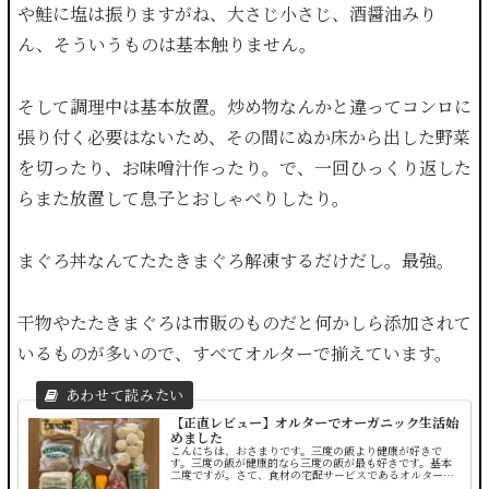
や鮭に塩は振りますがね、大さじ小さじ、酒醤油みり
ん、そういうものは基本触りません。
そして調理中は基本放置。炒め物なんかと違ってコンロに
張り付く必要はないため、その間にぬか床から出した野菜
を切ったり、お味噌汁作ったり。で、一回ひっくり返した
らまた放置して息子とおしゃべりしたり。
まぐろ丼なんてたたきまぐろ解凍するだけだし。最強。
干物やたたきまぐろは市販のものだと何かしら添加されて
いるものが多いので、すべてオルターで揃えています。
【正直レビュー】オルターでオーガニック生活始
めました
こんにちは、おさまりです。三度の飯より健康が好きで
す。三度の飯が健康的なら三度の飯が最も好きです。基本
二度ですが。さて、食材の宅配サービスであるオルターを
始めてから半年が経ちました。今日はオルターについて思