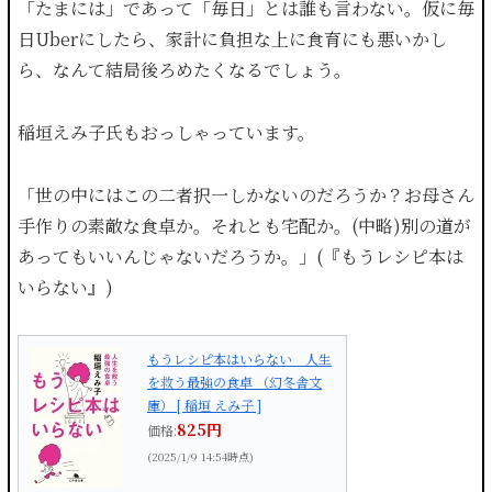
「たまには」であって「毎日」とは誰も言わない。仮に毎
日Uberにしたら、家計に負担な上に食育にも悪いかし
ら、なんて結局後ろめたくなるでしょう。
稲垣えみ子氏もおっしゃっています。
「世の中にはこの二者択一しかないのだろうか？お母さん
手作りの素敵な食卓か。それとも宅配か。(中略)別の道が
あってもいいんじゃないだろうか。」(『もうレシピ本は
いらない』)
もうレシピ本はいらない 人生
を救う最強の食卓 （幻冬舎文
庫） [ 稲垣 えみ子 ]
825円
価格:
(2025/1/9 14:54時点)