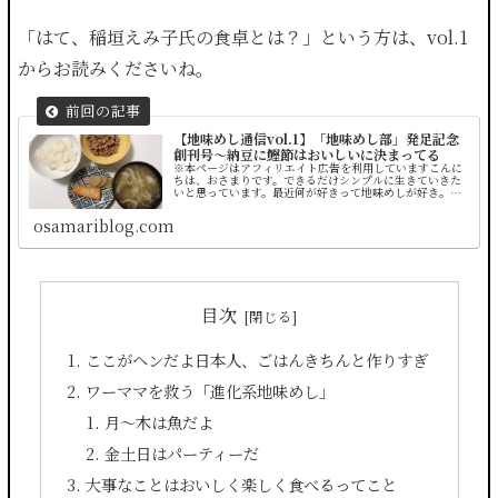
「はて、稲垣えみ子氏の食卓とは？」という方は、vol.1
からお読みくださいね。
【地味めし通信vol.1】「地味めし部」発足記念
創刊号〜納豆に鰹節はおいしいに決まってる
※本ページはアフィリエイト広告を利用していますこんに
ちは、おさまりです。できるだけシンプルに生きていきた
いと思っています。最近何が好きって地味めしが好き。も
うね、私は毎日地味なごはんを食べて暮らしていたいん
だ。ただそれだけなんだ。てことで、...
osamariblog.com
目次
ここがヘンだよ日本人、ごはんきちんと作りすぎ
ワーママを救う「進化系地味めし」
月〜木は魚だよ
金土日はパーティーだ
大事なことはおいしく楽しく食べるってこと