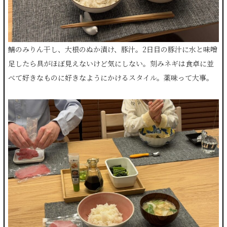
鯖のみりん干し、大根のぬか漬け、豚汁。2日目の豚汁に水と味噌
足したら具がほぼ見えないけど気にしない。刻みネギは食卓に並
べて好きなものに好きなようにかけるスタイル。薬味って大事。