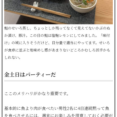
鮭のせいろ蒸し、ちょっとしか残ってなくて見えてないかぶのぬ
か漬け、豚汁。この日の鮭は塩麹レモンにしてみました。「味付
け」の域に入りそうだけど、目分量で適当にやってます。せいろ
が食卓に並ぶと地味めし感があまりないどころかむしろ派手かも
しれない。
金土日はパーティーだ
ここのメリハリがかなり重要です。
基本的に魚より肉が食べたい男性2名に4日連続黙って魚
を食べさせるには、週末にお楽しみを用意しておく必要が