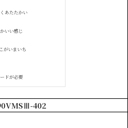
らくあたたかい
る
だかいい感じ
こがいまいち
ガードが必要
VMSⅢ-402