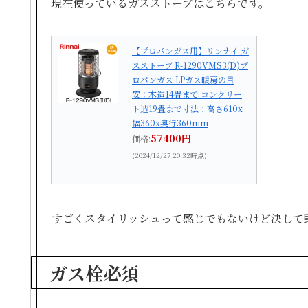
現在使っているガスストーブはこちらです。
【プロパンガス用】リンナイ ガ
スストーブ R-1290VMS3(D)プ
ロパンガス LPガス暖房の目
安：木造14畳まで コンクリー
ト造19畳まで寸法：高さ610x
幅360x奥行360mm
57400円
価格:
(2024/12/27 20:32時点)
すごくスタイリッシュって感じでもないけど決して
ガス栓必須