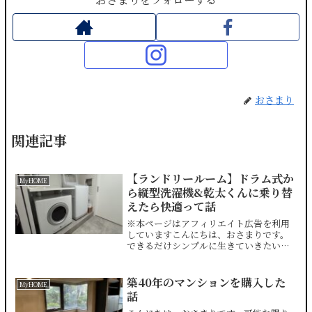
おさまり
関連記事
【ランドリールーム】ドラム式か
MyHOME
ら縦型洗濯機&乾太くんに乗り替
えたら快適って話
※本ページはアフィリエイト広告を利用
していますこんにちは、おさまりです。
できるだけシンプルに生きていきたいと
思っています。築40年マンションをフル
リノベーションするにあたり、絶対に取
り入れたかったのが「乾太くん」。リン
築40年のマンションを購入した
MyHOME
ナイのガス乾燥機です。...
話