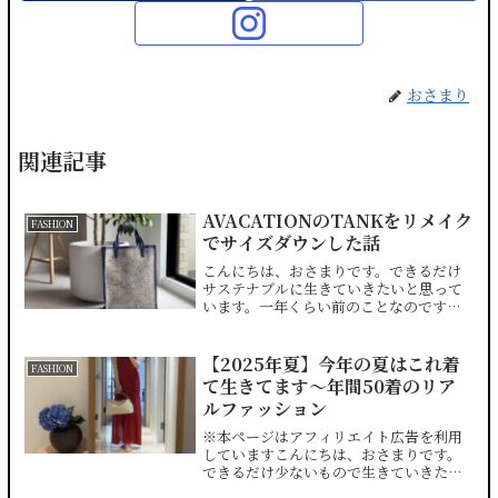
おさまり
関連記事
AVACATIONのTANKをリメイク
FASHION
でサイズダウンした話
こんにちは、おさまりです。できるだけ
サステナブルに生きていきたいと思って
います。一年くらい前のことなのです
が、バッグをリメイクしました。自分で
したわけではなく、していただいたので
すが。それがこちら。AVACATIONの
【2025年夏】今年の夏はこれ着
FASHION
TANKです。セレクト...
て生きてます〜年間50着のリア
ルファッション
※本ページはアフィリエイト広告を利用
していますこんにちは、おさまりです。
できるだけ少ないもので生きていきたい
と思っています。さて、春に全ワードロ